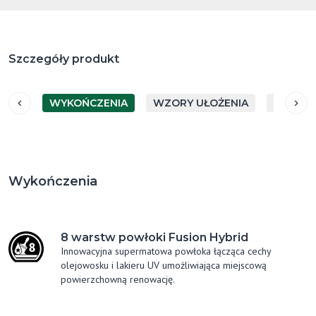
Szczegóły produkt
WYKOŃCZENIA
WZORY UŁOŻENIA
GATUN
Wykończenia
8 warstw powłoki Fusion Hybrid
Innowacyjna supermatowa powłoka łącząca cechy
olejowosku i lakieru UV umożliwiająca miejscową
powierzchowną renowację.