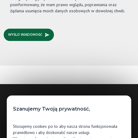
poinformowany, że mam prawo wglądu, poprawiania oraz
żądania usunięcia moich danych osobowych w dowolnej chwili.
WYŚLIJ WIADOMOŚĆ
Godziny otwarcia
Szanujemy Twoją prywatność,
Pn.: 09:00 - 18:00
Stosujemy cookies po to aby nasza strona funkcjonowała
Wt.: 09:00 - 18:00
prawidłowo i aby doskonalić nasze usługi.