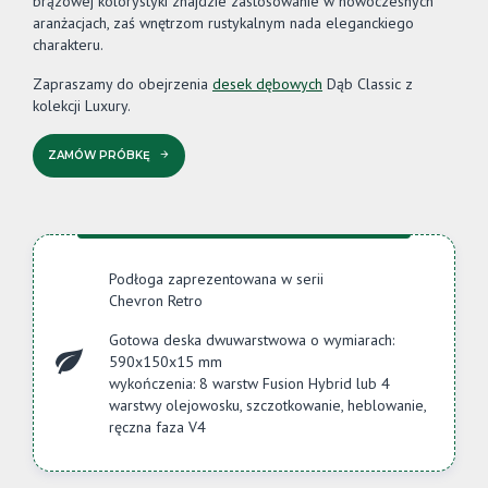
brązowej kolorystyki znajdzie zastosowanie w nowoczesnych
aranżacjach, zaś wnętrzom rustykalnym nada eleganckiego
charakteru.
Zapraszamy do obejrzenia
desek dębowych
Dąb Classic z
kolekcji Luxury.
ZAMÓW PRÓBKĘ
Podłoga zaprezentowana w serii
Chevron Retro
Gotowa deska dwuwarstwowa o wymiarach:
590x150x15 mm
wykończenia: 8 warstw Fusion Hybrid lub 4
warstwy olejowosku, szczotkowanie, heblowanie,
ręczna faza V4