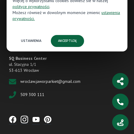
Więcej o wykorzystaniu cookies dowiesz sie w naszej
Śr.: 09:00 - 18:00
polityce prywatności
.
Możesz również w dowolnym momencie zmienic
ustawienia
Czw.: 09:00 - 18:00
prywatności.
Pt.: 09:00 - 18:00
Sb.: 10:00 - 14:00
USTAWIENIA
AKCEPTUJĘ
SQ Business Center
ul. Stacyjna 1/1
53-613 Wrocław
wroclaw.jaworparkiet@gmail.com
509 300 111