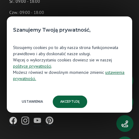
Śr.: 09:00 - 18:00
Czw.: 09:00 - 18:00
Pt.: 09:00 - 18:00
Szanujemy Twoją prywatność,
Sb.: 10:00 - 14:00
Stosujemy cookies po to aby nasza strona funkcjonowała
prawidłowo i aby doskonalić nasze usługi.
SQ Business Center
Więcej o wykorzystaniu cookies dowiesz sie w naszej
ul. Stacyjna 1/1
polityce prywatności
.
53-613 Wrocław
Możesz również w dowolnym momencie zmienic
ustawienia
prywatności.
wroclaw.jaworparkiet@gmail.com
509 300 111
USTAWIENIA
AKCEPTUJĘ