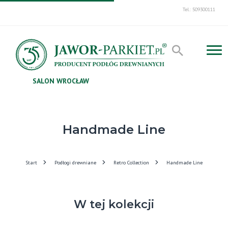
Tel.: 509300111
SALON WROCŁAW
Handmade Line
Start
Podłogi drewniane
Retro Collection
Handmade Line
W tej kolekcji