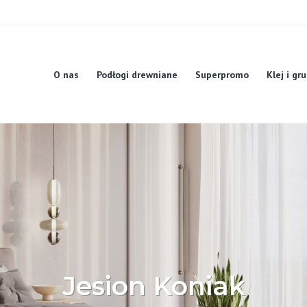
O nas
Podłogi drewniane
Superpromo
Klej i gr
Jesion Koniak