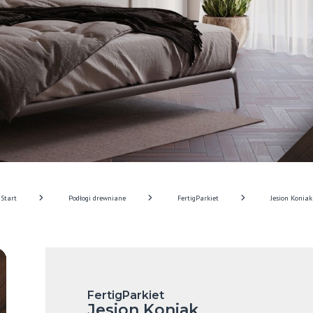
Start
Podłogi drewniane
FertigParkiet
Jesion Koniak
FertigParkiet
Jesion Koniak