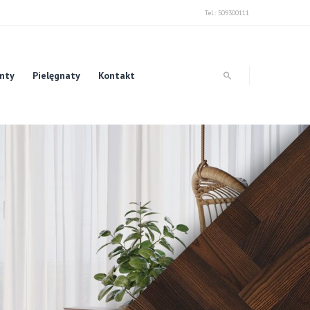
Tel.: 509300111
unty
Pielęgnaty
Kontakt