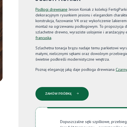
Podłogi drewniane
Jesion Koniak z kolekcji FertigPark
dekoracyjnym rysunkiem jesionu i eleganckim charak
konstrukcja, fazowanie V4 oraz wykończenie lakierem 
montaż na ogrzewaniu podłogowym. To propozycja do 
szlachetne drewno, wyraziste usłojenie i aranżacyjny 
francuska
.
Szlachetna tonacja brązu nadaje temu parkietowi wyra
małymi, nielicznymi sękami oraz dowolnym przebiegie
świetnie podkreśli modernistyczne wnętrza.
Poznaj elegancję jaką daje podłoga drewniana
Czarn
ZAMÓW PRÓBKĘ
Dopuszczalne sęki szpilkowe, przebieg