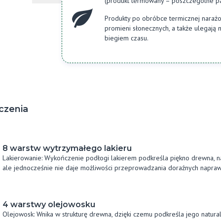
(produkt termowany – poszczególne par
Produkty po obróbce termicznej naraż
promieni słonecznych, a także ulegają n
biegiem czasu.
czenia
8 warstw wytrzymałego lakieru
Lakierowanie: Wykończenie podłogi lakierem podkreśla piękno drewna, na
ale jednocześnie nie daje możliwości przeprowadzania doraźnych napraw
4 warstwy olejowosku
Olejowosk: Wnika w strukturę drewna, dzięki czemu podkreśla jego natu