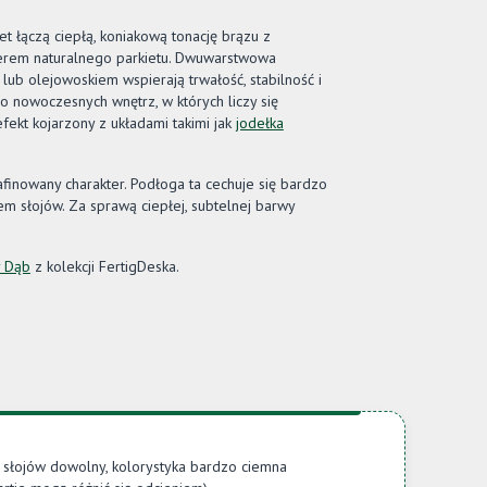
iet łączą ciepłą, koniakową tonację brązu z
terem naturalnego parkietu. Dwuwarstwowa
lub olejowoskiem wspierają trwałość, stabilność i
nowoczesnych wnętrz, w których liczy się
efekt kojarzony z układami takimi jak
jodełka
finowany charakter. Podłoga ta cechuje się bardzo
m słojów. Za sprawą ciepłej, subtelnej barwy
y Dąb
z kolekcji FertigDeska.
 słojów dowolny, kolorystyka bardzo ciemna